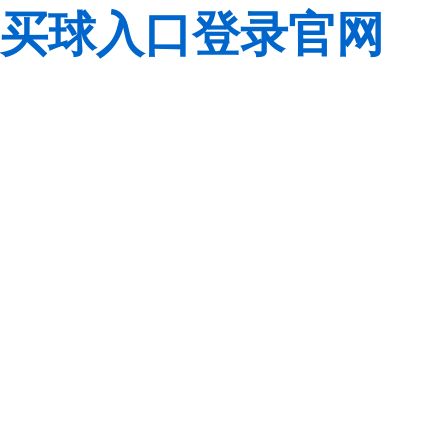
买球入口登录官网